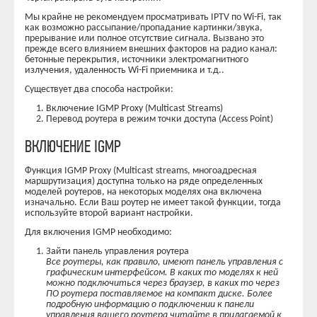
Мы крайне не рекомендуем просматривать IPTV по Wi-Fi, так
как возможно рассыпание/пропадание картинки/звука,
прерывание или полное отсутствие сигнала. Вызвано это
прежде всего влиянием внешних факторов на радио канал:
бетонные перекрытия, источники электромагнитного
излучения, удаленность Wi-Fi приемника и т.д..
Существует два способа настройки:
Включение IGMP Proxy (Multicast Streams)
Перевод роутера в режим точки доступа (Access Point)
ВКЛЮЧЕНИЕ IGMP
Функция IGMP Proxy (Multicast streams, многоадресная
маршрутизация) доступна только на ряде определенных
моделей роутеров, на некоторых моделях она включена
изначально. Если Ваш роутер не имеет такой функции, тогда
используйте второй вариант настройки.
Для включения IGMP необходимо:
Зайти панель управления роутера
Все роутеры, как правило, имеют панель управления с
графическим интерфейсом. В каких то моделях к ней
можно подключиться через браузер, в каких то через
ПО роутера поставляемое на компакт диске. Более
подробную информацию о подключении к панели
управления вашего роутера читайте в прилагаемой к