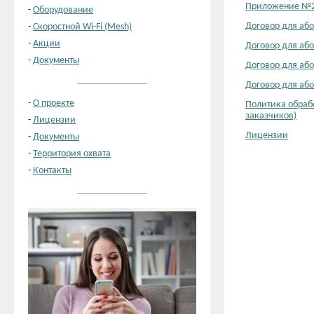
Приложение №2 
-
Оборудование
Договор для або
-
Скоростной Wi-Fi (Mesh)
-
Акции
Договор для або
-
Документы
Договор для або
Договор для або
-
О проекте
Политика обраб
заказчиков)
-
Лицензии
Лицензии
-
Документы
-
Территория охвата
-
Контакты
-20%