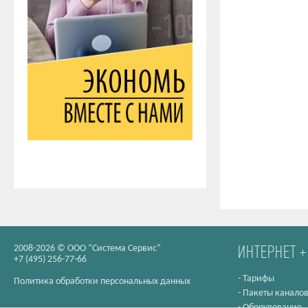
-15%
-10%
2008-2026 © ООО “Система Сервис”
ИНТЕРНЕТ +
+7 (495) 256-77-66
-
Тарифы
Политика обработки персональных данных
-
Пакеты канало
-
Оборудование