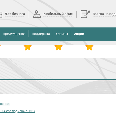
Для бизнеса
Мобильный офис
Заявка на по
Преимущества
Поддержка
Отзывы
Акции
онентов
 «Акт о подключении»