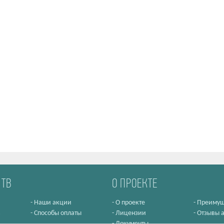
 ТВ
О ПРОЕКТЕ
-
Наши акции
-
О проекте
-
Преимущ
в
-
Способы оплаты
-
Лицензии
-
Отзывы 
-
Документы