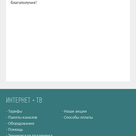
благополучия!
ИНТЕРНЕТ + ТВ
-
Тарифы
-
Наши акции
-
Пакеты каналов
-
Способы оплаты
-
Оборудование
-
Помощь
-
Техническая поддержка