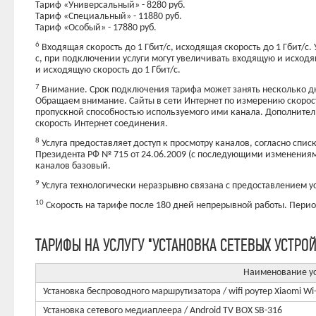
Тариф «Универсальный» - 8280 руб.
Тариф «Специальный» - 11880 руб.
Тариф «Особый» - 17880 руб.
6
Входящая скорость до 1 Гбит/с, исходящая скорость до 1 Гбит/с
с, при подключении услуги могут увеличивать входящую и исходя
и исходящую скорость до 1 Гбит/с.
7
Внимание. Срок подключения тарифа может занять несколько дн
Обращаем внимание. Сайты в сети Интернет по измерению скорос
пропускной способностью используемого ими канала. Дополнител
скорость Интернет соединения.
8
Услуга предоставляет доступ к просмотру каналов, согласно сп
Президента РФ № 715 от 24.06.2009 (с последующими изменениями
каналов базовый.
9
Услуга технологически неразрывно связана с предоставлением ус
10
Скорость на тарифе после 180 дней непрерывной работы. Период
ТАРИФЫ НА УСЛУГУ "УСТАНОВКА СЕТЕВЫХ УСТРОЙ
Наименование у
Установка беспроводного маршрутизатора / wifi роутер Xiaomi W
Установка сетевого медиаплеера / Android TV BOX SB-316