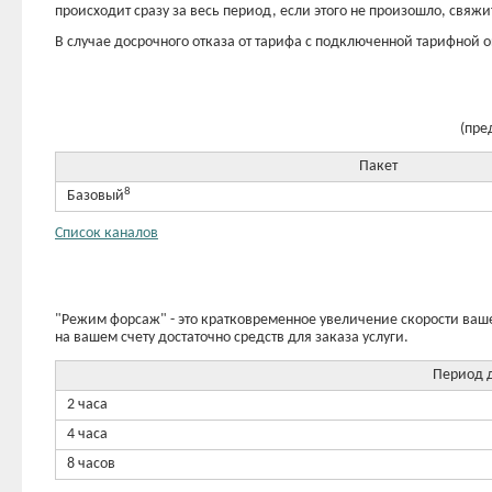
происходит сразу за весь период, если этого не произошло, свя
В случае досрочного отказа от тарифа с подключенной тарифной 
(пре
Пакет
8
Базовый
Список каналов
"Режим форсаж" - это кратковременное увеличение скорости ваше
на вашем счету достаточно средств для заказа услуги.
Период д
2 часа
4 часа
8 часов