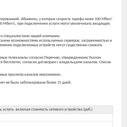
нтированной. Абоненты, у которых скорость тарифа ниже 100 Мбит/
100 Мбит/с, при подключении услуги могут увеличивать входящую
ого специалистами нашей компании.
ческими возможностями используемых серверов, загруженностью и
еменно подключенных устройств могут существенно снижать
тупные телеканалы согласно Перечню, утвержденному Указом
я бесплатно, согласно договорам с владельцами каналов. Список
анных просмотр каналов невозможен.
нет не была заблокирована более 15 дней.
ь услуги, включая стоимость сетевого устройства (руб.)