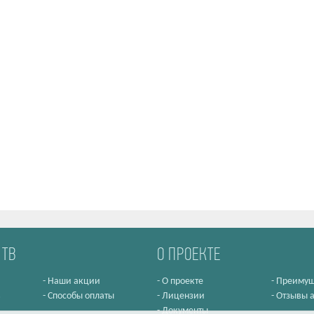
 ТВ
О ПРОЕКТЕ
-
Наши акции
-
О проекте
-
Преимущ
в
-
Способы оплаты
-
Лицензии
-
Отзывы 
-
Документы