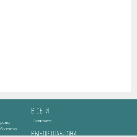
В СЕТИ
-
Вконтакте
ества
абонентов
ВЫБОР ШАБЛОНА