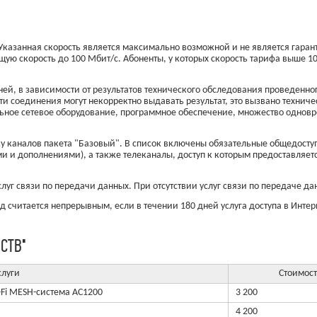
. Указанная скорость является максимально возможной и не является гара
щую скорость до 100 Мбит/с. Абоненты, у которых скорость тарифа выше 
ей, в зависимости от результатов технического обследования проведенн
ти соединения могут некорректно выдавать результат, это вызвано техни
ьное сетевое оборудование, программное обеспечение, множество одновр
иску каналов пакета "Базовый". В список включены обязательные общедос
 и дополнениями), а также телеканалы, доступ к которым предоставляетс
луг связи по передачи данных. При отсутствии услуг связи по передаче д
 считается непрерывным, если в течении 180 дней услуга доступа в Интер
СТВ"
слуги
Стоимост
i-Fi MESH-система AC1200
3 200
4 200